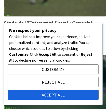
Stade de l’Université Laval : Capacité
d’accueil, Plans d’expansion, Utilisation
We respect your privacy
actuelle
Cookies help us improve your experience, deliver
personalized content, and analyze traffic. You can
05/02/2026
choose which cookies to allow by clicking
Customize
. Click
Accept All
to consent or
Reject
All
to decline non-essential cookies.
CUSTOMIZE
REJECT ALL
ACCEPT ALL