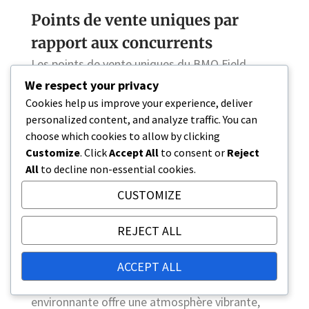
Points de vente uniques par
rapport aux concurrents
Les points de vente uniques du BMO Field
incluent son accent sur la durabilité et
We respect your privacy
l’engagement communautaire. Le stade intègre
Cookies help us improve your experience, deliver
des technologies vertes, telles que des
personalized content, and analyze traffic. You can
choose which cookies to allow by clicking
systèmes de collecte des eaux de pluie, qui
Customize
. Click
Accept All
to consent or
Reject
réduisent non seulement l’impact
All
to decline non-essential cookies.
environnemental mais promeuvent également
une image positive au sein de la communauté.
CUSTOMIZE
De plus, l’emplacement du BMO Field dans le
REJECT ALL
centre-ville de Toronto offre un accès facile
pour les fans, renforçant son attrait par rapport
ACCEPT ALL
à des stades plus éloignés. La région
environnante offre une atmosphère vibrante,