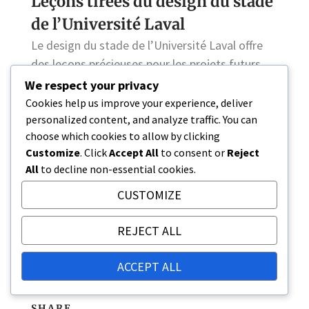
Leçons tirées du design du stade
de l’Université Laval
Le design du stade de l’Université Laval offre
des leçons précieuses pour les projets futurs.
L’accent mis sur l’expérience utilisateur peut
We respect your privacy
conduire à une plus grande fréquentation et
Cookies help us improve your experience, deliver
satisfaction, soulignant l’importance de choix
personalized content, and analyze traffic. You can
choose which cookies to allow by clicking
de design réfléchis.
Customize
. Click
Accept All
to consent or
Reject
All
to decline non-essential cookies.
De plus, l’utilisation de matériaux innovants
peut améliorer à la fois la longévité et l’attrait
CUSTOMIZE
esthétique d’un stade. Cependant, une
attention particulière au budget et à l’entretien
REJECT ALL
est cruciale pour éviter les pièges potentiels
associés à des designs complexes.
ACCEPT ALL
SHARE