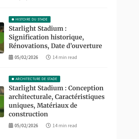
HISTOIRE DU STADE
Starlight Stadium :
Signification historique,
Rénovations, Date d’ouverture
05/02/2026
14 min read
ARCHITECTURE DE STADE
ARCHITECTURE DE STADE
light Stadium : Conception
Starlight Stadium : Conception
urale, Caractéristiques uniques,
architecturale, Caractéristiques
uniques, Matériaux de
tériaux de construction
construction
05/02/2026
14 min read
05/02/2026
14 min read