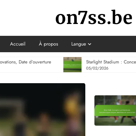
on7ss.be
Accueil
À propos
Langue
rture
Starlight Stadium : Conception architecturale,
05/02/2026