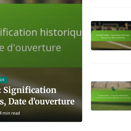
Star
ADE
: Signification
architect
s, Date d’ouverture
Ma
4 min read